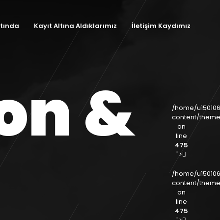
ltında
Kayıt Altına Aldıklarımız
İletişim Kaydımız
on &
/home/u150106
content/theme
on
line
475
">
/home/u150106
content/theme
on
line
475