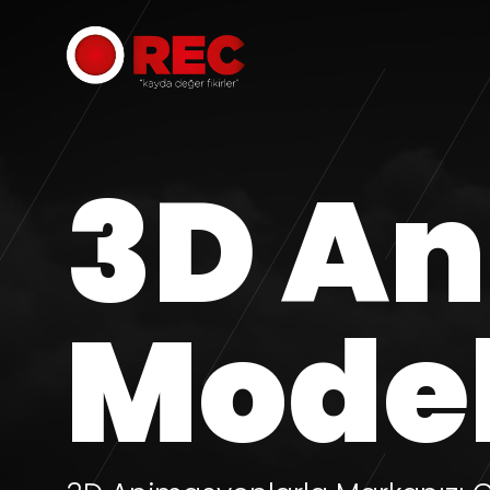
3D A
Mode