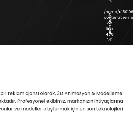
">
/home/u150106
AŞAĞI KAYDIR
content/theme
on
line
475
">
/home/u150106
content/theme
on
line
475
">
 bir reklam ajansı olarak, 3D Animasyon & Modelleme
tadır. Profesyonel ekibimiz, markanızın ihtiyaçlarına
yonlar ve modeller oluşturmak için en son teknolojileri