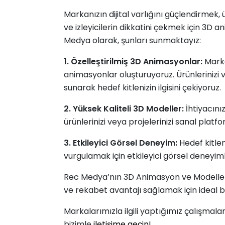
Markanızın dijital varlığını güçlendirmek, ü
ve izleyicilerin dikkatini çekmek için 3
Medya olarak, şunları sunmaktayız:
1. Özelleştirilmiş 3D Animasyonlar:
Marka
animasyonlar oluşturuyoruz. Ürünlerinizi v
sunarak hedef kitlenizin ilgisini çekiyoruz.
2. Yüksek Kaliteli 3D Modeller:
İhtiyacını
ürünlerinizi veya projelerinizi sanal platf
3. Etkileyici Görsel Deneyim:
Hedef kitlen
vurgulamak için etkileyici görsel deneyim
Rec Medya’nın 3D Animasyon ve Modelleme 
ve rekabet avantajı sağlamak için ideal b
Markalarımızla ilgili yaptığımız çalışma
bizimle
iletişime geçin!