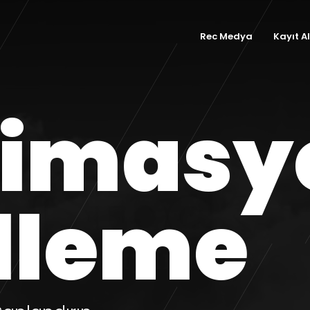
Rec Medya
Kayıt A
nimasy
lleme