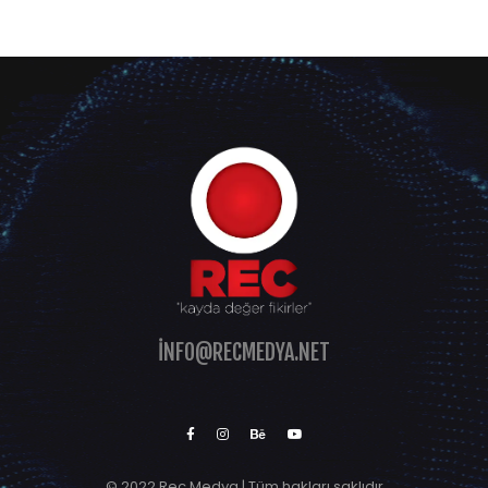
INFO@RECMEDYA.NET
© 2022 Rec Medya | Tüm hakları saklıdır